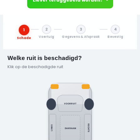
2
3
4
1
Voertuig
Gegevens & Afspraak
Bevestig
Schade
Welke ruit is beschadigd?
Klik op de beschadigde ruit
VOORRUIT
RECHTS
LINKS
DAKRAAM