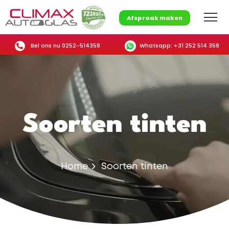
Afspraak maken
Bel ons nu 0252-514358
Whatsapp: +31 252 514 358
Soorten tinten
Home
Soorten tinten